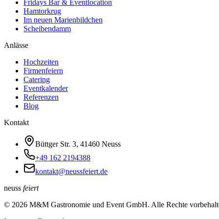
Fridays Bar & Eventlocation
Hamtorkrug
Im neuen Marienbildchen
Scheibendamm
Anlässe
Hochzeiten
Firmenfeiern
Catering
Eventkalender
Referenzen
Blog
Kontakt
Büttger Str. 3, 41460 Neuss
+49 162 2194388
kontakt@neussfeiert.de
neuss
feiert
©
2026
M&M Gastronomie und Event GmbH. Alle Rechte vorbehalt