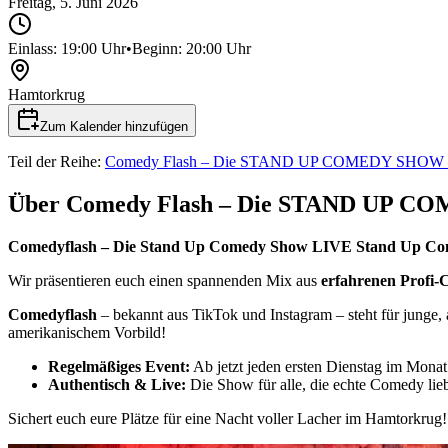
Freitag, 5. Juni 2026
Einlass:
19:00
Uhr
•
Beginn:
20:00
Uhr
Hamtorkrug
Zum Kalender hinzufügen
Teil der Reihe:
Comedy Flash – Die STAND UP COMEDY SHOW –
Über Comedy Flash – Die STAND UP C
Comedyflash – Die Stand Up Comedy Show
LIVE Stand Up Com
Wir präsentieren euch einen spannenden Mix aus
erfahrenen Profi-
Comedyflash
– bekannt aus TikTok und Instagram – steht für junge
amerikanischem Vorbild!
Regelmäßiges Event:
Ab jetzt jeden ersten Dienstag im Monat
Authentisch & Live:
Die Show für alle, die echte Comedy lie
Sichert euch eure Plätze für eine Nacht voller Lacher im Hamtorkrug!