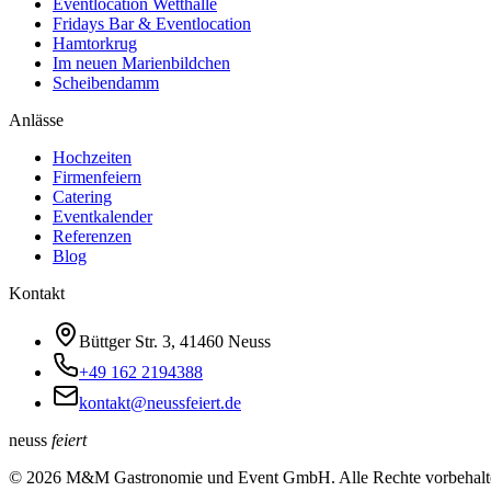
Eventlocation Wetthalle
Fridays Bar & Eventlocation
Hamtorkrug
Im neuen Marienbildchen
Scheibendamm
Anlässe
Hochzeiten
Firmenfeiern
Catering
Eventkalender
Referenzen
Blog
Kontakt
Büttger Str. 3, 41460 Neuss
+49 162 2194388
kontakt@neussfeiert.de
neuss
feiert
©
2026
M&M Gastronomie und Event GmbH. Alle Rechte vorbehalt