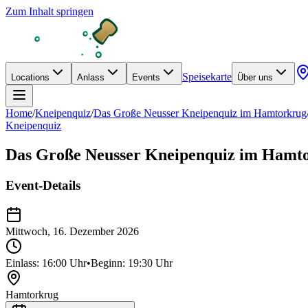
Zum Inhalt springen
Speisekarte
Locations
Anlass
Events
Über uns
Home
/
Kneipenquiz
/
Das Große Neusser Kneipenquiz im Hamtorkrug
Kneipenquiz
Das Große Neusser Kneipenquiz im Hamt
Event-Details
Mittwoch, 16. Dezember 2026
Einlass:
16:00
Uhr
•
Beginn:
19:30
Uhr
Hamtorkrug